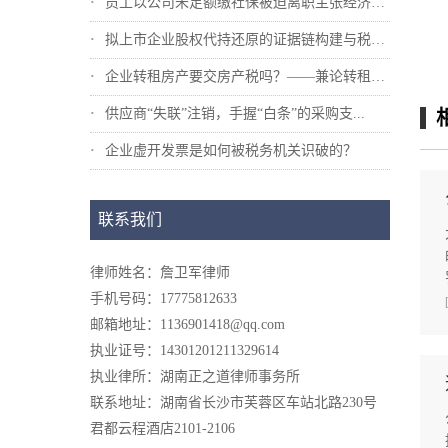
员工以公司未足额缴社保被迫离职主张经济补...
拟上市企业股权代持还原的证据链构建与税法...
企业转租房产要交房产税吗？——兼论转租业...
供应商“失联”注销，手握“白条”的采购支...
企业虚开发票是如何被税务机关识破的？
联系我们
律师姓名：詹卫军律师
手机号码：17775812633
邮箱地址：1136901418@qq.com
执业证号：14301201211329614
执业律所：湖南正之道律师事务所
联系地址：湖南省长沙市芙蓉区车站北路230号
君都云程酒店2101-2106