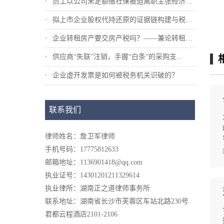
员工以公司未足额缴社保被迫离职主张经济补...
拟上市企业股权代持还原的证据链构建与税法...
企业转租房产要交房产税吗？——兼论转租业...
供应商“失联”注销，手握“白条”的采购支...
企业虚开发票是如何被税务机关识破的？
联系我们
律师姓名：詹卫军律师
手机号码：17775812633
邮箱地址：1136901418@qq.com
执业证号：14301201211329614
执业律所：湖南正之道律师事务所
联系地址：湖南省长沙市芙蓉区车站北路230号
君都云程酒店2101-2106